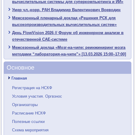
вычислительные системы для суперкомпьютинга и ИИ»
Умер чл.-корр. РАН Владимир Валентинович Воеводин
Межсезонный пленарный доклад «Решения РСК для
высокопроизводительных вычислительных систем»
День FlowVision 2026 // Форум об инженерном анализе в
отечественной CAE-системе
Межсезонный доклад «Мозг-на-чипе: реинжиниринг мозга
методами “лаборатория-на-чипе”» [13.03.2026 15:00–17:00]
Основное
Главная
Регистрация на НСКФ
Условия участия. Оргвзнос
Организаторы
Расписание НСКФ
Полезные ссылки
Схема мероприятия